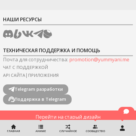
НАШИ РЕСУРСЫ
ТЕХНИЧЕСКАЯ ПОДДЕРЖКА И ПОМОЩЬ
Почта для сотрудничества
:
promotion@yummyani.me
ЧАТ С ПОДДЕРЖКОЙ
|
API САЙТА
ПРИЛОЖЕНИЯ
Telegram разработки
Поддержка в Telegram
Перейти на старый дизайн
©
2022-2026
YummyAnime.
Все права защищены
.
ГЛАВНАЯ
АНИМЕ
СЛУЧАЙНОЕ
СООБЩЕСТВО