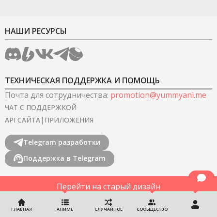
НАШИ РЕСУРСЫ
ТЕХНИЧЕСКАЯ ПОДДЕРЖКА И ПОМОЩЬ
Почта для сотрудничества
:
promotion@yummyani.me
ЧАТ С ПОДДЕРЖКОЙ
|
API САЙТА
ПРИЛОЖЕНИЯ
Telegram разработки
Поддержка в Telegram
Перейти на старый дизайн
©
2022-2026
YummyAnime.
Все права защищены
.
ГЛАВНАЯ
АНИМЕ
СЛУЧАЙНОЕ
СООБЩЕСТВО