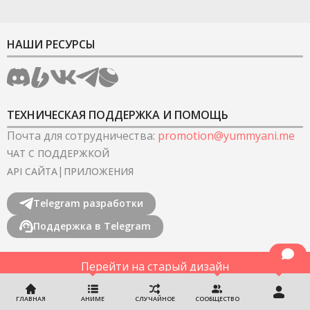
НАШИ РЕСУРСЫ
ТЕХНИЧЕСКАЯ ПОДДЕРЖКА И ПОМОЩЬ
Почта для сотрудничества
:
promotion@yummyani.me
ЧАТ С ПОДДЕРЖКОЙ
|
API САЙТА
ПРИЛОЖЕНИЯ
Telegram разработки
Поддержка в Telegram
Перейти на старый дизайн
©
2022-2026
YummyAnime.
Все права защищены
.
ГЛАВНАЯ
АНИМЕ
СЛУЧАЙНОЕ
СООБЩЕСТВО