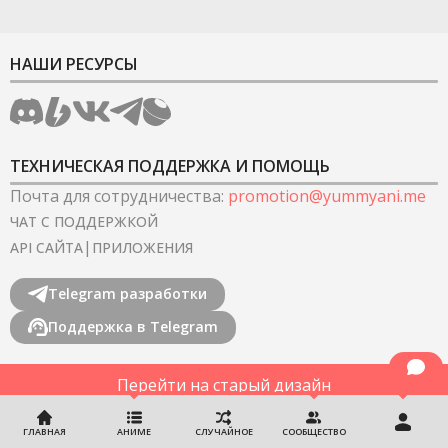
НАШИ РЕСУРСЫ
ТЕХНИЧЕСКАЯ ПОДДЕРЖКА И ПОМОЩЬ
Почта для сотрудничества
:
promotion@yummyani.me
ЧАТ С ПОДДЕРЖКОЙ
|
API САЙТА
ПРИЛОЖЕНИЯ
Telegram разработки
Поддержка в Telegram
Перейти на старый дизайн
©
2022-2026
YummyAnime.
Все права защищены
.
ГЛАВНАЯ
АНИМЕ
СЛУЧАЙНОЕ
СООБЩЕСТВО