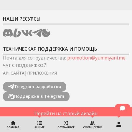
НАШИ РЕСУРСЫ
ТЕХНИЧЕСКАЯ ПОДДЕРЖКА И ПОМОЩЬ
Почта для сотрудничества
:
promotion@yummyani.me
ЧАТ С ПОДДЕРЖКОЙ
|
API САЙТА
ПРИЛОЖЕНИЯ
Telegram разработки
Поддержка в Telegram
Перейти на старый дизайн
©
2022-2026
YummyAnime.
Все права защищены
.
ГЛАВНАЯ
АНИМЕ
СЛУЧАЙНОЕ
СООБЩЕСТВО