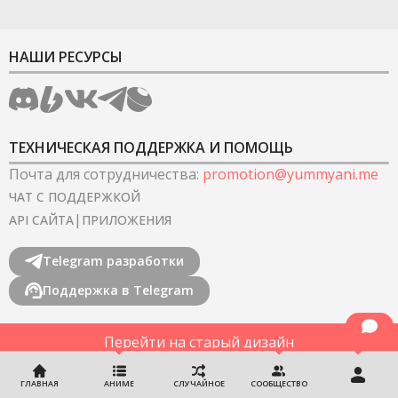
НАШИ РЕСУРСЫ
ТЕХНИЧЕСКАЯ ПОДДЕРЖКА И ПОМОЩЬ
Почта для сотрудничества
:
promotion@yummyani.me
ЧАТ С ПОДДЕРЖКОЙ
|
API САЙТА
ПРИЛОЖЕНИЯ
Telegram разработки
Поддержка в Telegram
Перейти на старый дизайн
©
2022-2026
YummyAnime.
Все права защищены
.
ГЛАВНАЯ
АНИМЕ
СЛУЧАЙНОЕ
СООБЩЕСТВО