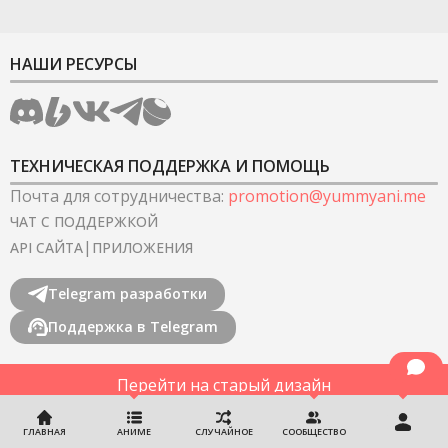
НАШИ РЕСУРСЫ
ТЕХНИЧЕСКАЯ ПОДДЕРЖКА И ПОМОЩЬ
Почта для сотрудничества
:
promotion@yummyani.me
ЧАТ С ПОДДЕРЖКОЙ
|
API САЙТА
ПРИЛОЖЕНИЯ
Telegram разработки
Поддержка в Telegram
Перейти на старый дизайн
©
2022-2026
YummyAnime.
Все права защищены
.
ГЛАВНАЯ
АНИМЕ
СЛУЧАЙНОЕ
СООБЩЕСТВО