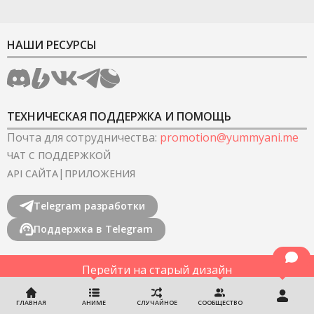
НАШИ РЕСУРСЫ
ТЕХНИЧЕСКАЯ ПОДДЕРЖКА И ПОМОЩЬ
Почта для сотрудничества
:
promotion@yummyani.me
ЧАТ С ПОДДЕРЖКОЙ
|
API САЙТА
ПРИЛОЖЕНИЯ
Telegram разработки
Поддержка в Telegram
Перейти на старый дизайн
©
2022-2026
YummyAnime.
Все права защищены
.
ГЛАВНАЯ
АНИМЕ
СЛУЧАЙНОЕ
СООБЩЕСТВО