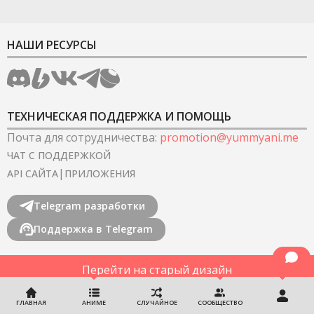
НАШИ РЕСУРСЫ
ТЕХНИЧЕСКАЯ ПОДДЕРЖКА И ПОМОЩЬ
Почта для сотрудничества
:
promotion@yummyani.me
ЧАТ С ПОДДЕРЖКОЙ
|
API САЙТА
ПРИЛОЖЕНИЯ
Telegram разработки
Поддержка в Telegram
Перейти на старый дизайн
©
2022-2026
YummyAnime.
Все права защищены
.
ГЛАВНАЯ
АНИМЕ
СЛУЧАЙНОЕ
СООБЩЕСТВО