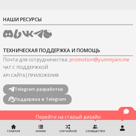
НАШИ РЕСУРСЫ
ТЕХНИЧЕСКАЯ ПОДДЕРЖКА И ПОМОЩЬ
Почта для сотрудничества
:
promotion@yummyani.me
ЧАТ С ПОДДЕРЖКОЙ
|
API САЙТА
ПРИЛОЖЕНИЯ
Telegram разработки
Поддержка в Telegram
Перейти на старый дизайн
©
2022-2026
YummyAnime.
Все права защищены
.
ГЛАВНАЯ
АНИМЕ
СЛУЧАЙНОЕ
СООБЩЕСТВО