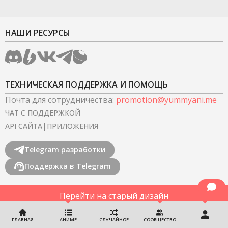
НАШИ РЕСУРСЫ
ТЕХНИЧЕСКАЯ ПОДДЕРЖКА И ПОМОЩЬ
Почта для сотрудничества
:
promotion@yummyani.me
ЧАТ С ПОДДЕРЖКОЙ
|
API САЙТА
ПРИЛОЖЕНИЯ
Telegram разработки
Поддержка в Telegram
Перейти на старый дизайн
©
2022-2026
YummyAnime.
Все права защищены
.
ГЛАВНАЯ
АНИМЕ
СЛУЧАЙНОЕ
СООБЩЕСТВО