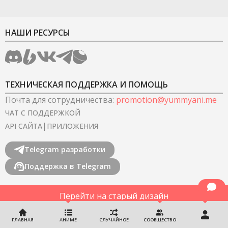
НАШИ РЕСУРСЫ
ТЕХНИЧЕСКАЯ ПОДДЕРЖКА И ПОМОЩЬ
Почта для сотрудничества
:
promotion@yummyani.me
ЧАТ С ПОДДЕРЖКОЙ
|
API САЙТА
ПРИЛОЖЕНИЯ
Telegram разработки
Поддержка в Telegram
Перейти на старый дизайн
©
2022-2026
YummyAnime.
Все права защищены
.
ГЛАВНАЯ
АНИМЕ
СЛУЧАЙНОЕ
СООБЩЕСТВО