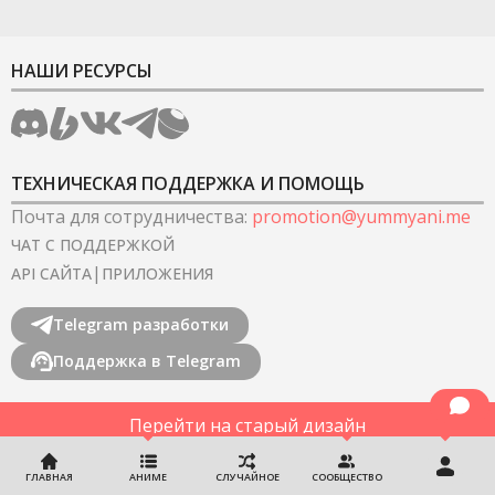
НАШИ РЕСУРСЫ
ТЕХНИЧЕСКАЯ ПОДДЕРЖКА И ПОМОЩЬ
Почта для сотрудничества
:
promotion@yummyani.me
ЧАТ С ПОДДЕРЖКОЙ
|
API САЙТА
ПРИЛОЖЕНИЯ
Telegram разработки
Поддержка в Telegram
Перейти на старый дизайн
©
2022-2026
YummyAnime.
Все права защищены
.
ГЛАВНАЯ
АНИМЕ
СЛУЧАЙНОЕ
СООБЩЕСТВО